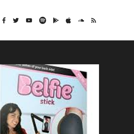
Facebook
Twitter
Youtube
Spotify
Google
Apple
Soundcloud
RSS
Podcasts
Podcasts