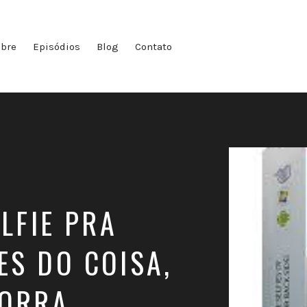
bre
Episódios
Blog
Contato
ELFIE PRA
ES DO COISA,
ORRA...