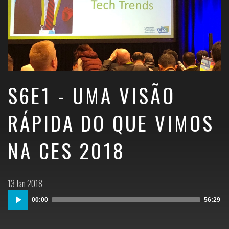
S6E1 - UMA VISÃO
RÁPIDA DO QUE VIMOS
NA CES 2018
Postado
13 Jan 2018
em:
Audio
00:00
56:29
Player