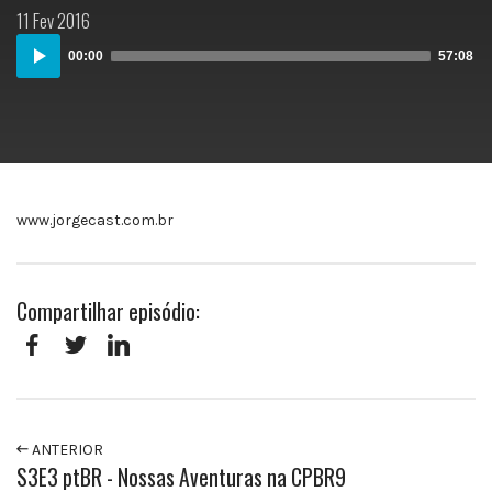
Postado
11 Fev 2016
em:
Audio
00:00
57:08
Player
www.jorgecast.com.br
Compartilhar episódio:
Facebook
Twitter
LinkedIn
ANTERIOR
S3E3 ptBR - Nossas Aventuras na CPBR9