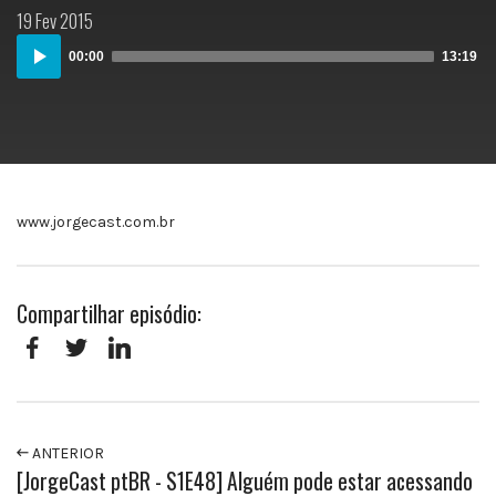
Postado
19 Fev 2015
em:
Audio
00:00
13:19
Player
www.jorgecast.com.br
Compartilhar episódio:
Facebook
Twitter
LinkedIn
ANTERIOR
[JorgeCast ptBR - S1E48] Alguém pode estar acessando