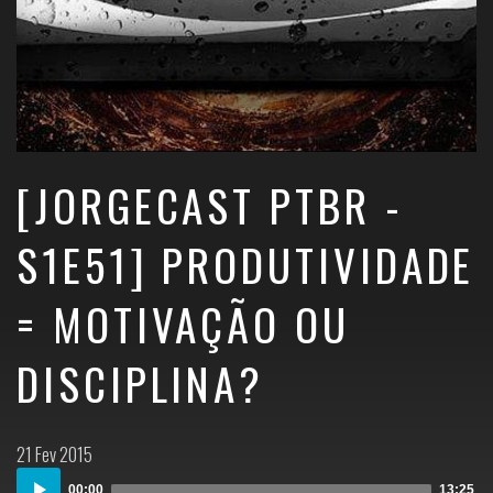
[JORGECAST PTBR -
S1E51] PRODUTIVIDADE
= MOTIVAÇÃO OU
DISCIPLINA?
Postado
21 Fev 2015
em:
Audio
00:00
13:25