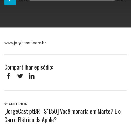
Player
www.jorgecast.com.br
Compartilhar episódio:
Facebook
Twitter
LinkedIn
ANTERIOR
[JorgeCast ptBR - S1E50] Você moraria em Marte? E o
Carro Elétrico da Apple?