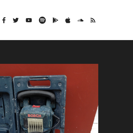
Facebook
Twitter
Youtube
Spotify
Google
Apple
Soundcloud
RSS
Podcasts
Podcasts