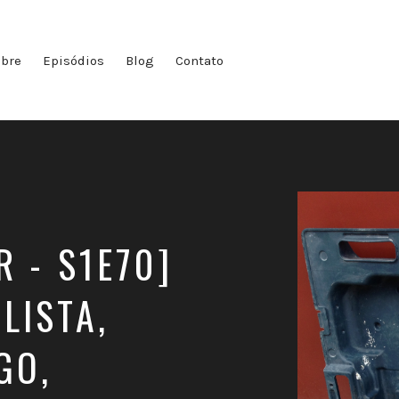
bre
Episódios
Blog
Contato
 - S1E70]
LISTA,
GO,