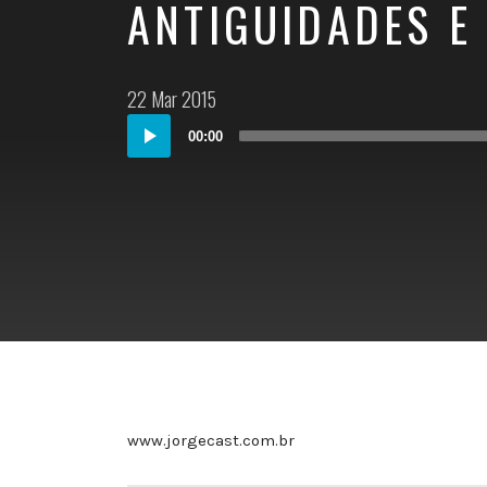
ANTIGUIDADES E
Postado
22 Mar 2015
em:
Audio
00:00
Player
www.jorgecast.com.br