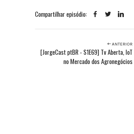
Compartilhar episódio:
Facebook
Twitter
Link
ANTERIOR
[JorgeCast ptBR - S1E69] Tv Aberta, IoT
no Mercado dos Agronegócios