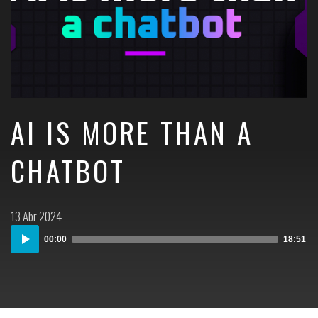
AI IS MORE THAN A
CHATBOT
Postado
13 Abr 2024
em:
Audio
00:00
18:51
Player