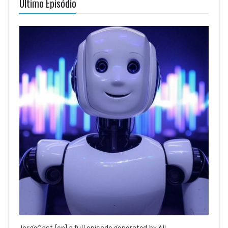
Último Episódio
JorgeCast [en] a full episode generated by AI!