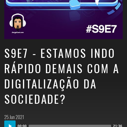
S9E7 - ESTAMOS INDO
RÁPIDO DEMAIS COM A
DIGITALIZAÇÃO DA
SOCIEDADE?
Postado
25 Jun 2021
em:
Audio
00:00
21:36