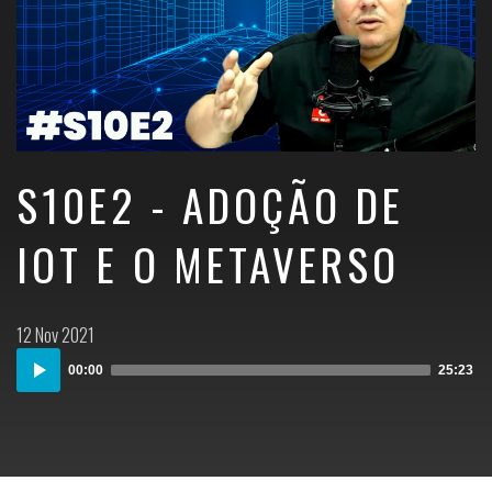
S10E2 - ADOÇÃO DE
IOT E O METAVERSO
Postado
12 Nov 2021
em:
Audio
00:00
25:23
Player