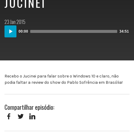
JUCINEI
Postado
23 Jan 2015
em:
Audio
00:00
34:51
Player
Recebo o Jucinei para falar sobre o Windows 10 e claro, não
podia faltar a review do show do Pablo Sofrência em Brasólia!
Compartilhar episódio:
Facebook
Twitter
LinkedIn