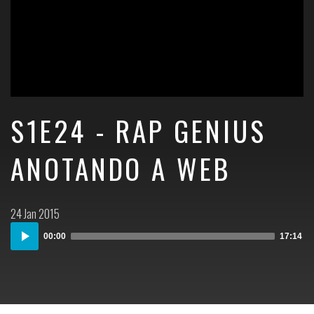
S1E24 - RAP GENIUS
ANOTANDO A WEB
Postado
24 Jan 2015
em:
Audio
00:00
17:14
Player