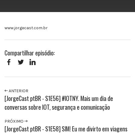
www.jorgecast.com.br
Compartilhar episódio:
Facebook
Twitter
LinkedIn
ANTERIOR
[JorgeCast ptBR - S1E56] #IOTNY. Mais um dia de
conversas sobre IOT, segurança e comunicação
PRÓXIMO
[JorgeCast ptBR - S1E58] SIM! Eu me divirto em viagens