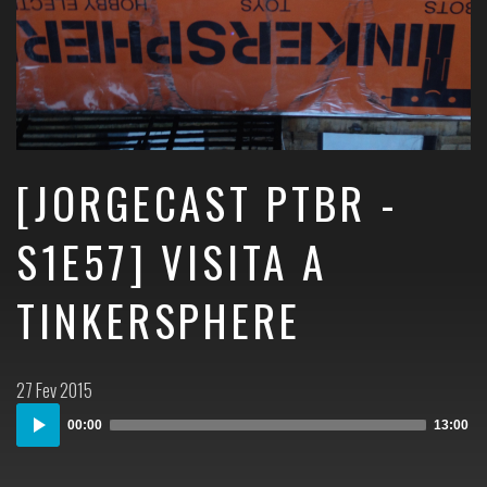
[JORGECAST PTBR -
S1E57] VISITA A
TINKERSPHERE
Postado
27 Fev 2015
em:
Audio
00:00
13:00
Player